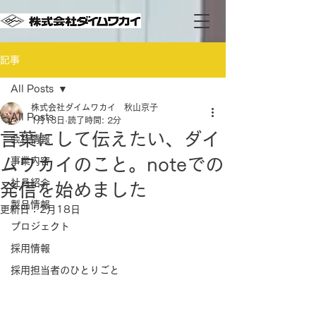
記事
All Posts
株式会社ダイムワカイ 秋山京子
All Posts
1月13日
読了時間: 2分
言葉にして伝えたい、ダイ
会社情報
ムワカイのこと。noteでの
事業内容
社員紹介
発信を始めました
製品情報
更新日：
2月18日
プロジェクト
採用情報
採用担当者のひとりごと