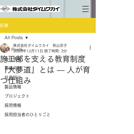
記事
All Posts
株式会社ダイムワカイ 秋山京子
All Posts
2025年12月11日
読了時間: 3分
施工部を支える教育制度
会社情報
「大夢道」とは ― 人が育
事業内容
社員紹介
つ仕組み
製品情報
プロジェクト
採用情報
採用担当者のひとりごと