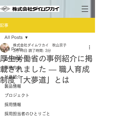
記事
All Posts
株式会社ダイムワカイ 秋山京子
All Posts
2月18日
読了時間: 3分
厚生労働省の事例紹介に掲
会社情報
載されました ― 職人育成
事業内容
社員紹介
制度「大夢道」とは
製品情報
プロジェクト
採用情報
採用担当者のひとりごと