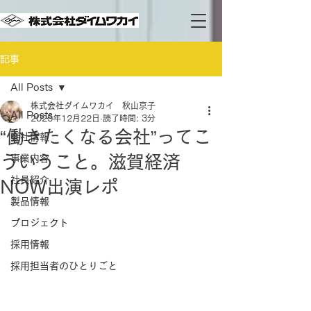
記事
All Posts
株式会社ダイムワカイ 秋山京子
All Posts
2025年12月22日
読了時間: 3分
“働きたくなる会社”ってこ
会社情報
ういうこと。滋賀経済
事業内容
社員紹介
NOW出演レポ
製品情報
プロジェクト
採用情報
採用担当者のひとりごと