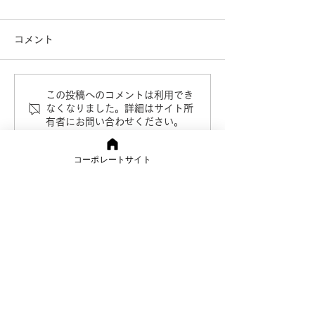
コメント
この投稿へのコメントは利用でき
ダイムワカイの採用情
ダイムワカイと
なくなりました。詳細はサイト所
有者にお問い合わせください。
報 「一緒
カーであり工事
に“感動をつくる”仲間を募
る、ものづくり
コーポレートサイト
集しています」
団
ENTRY
エントリーフォーム