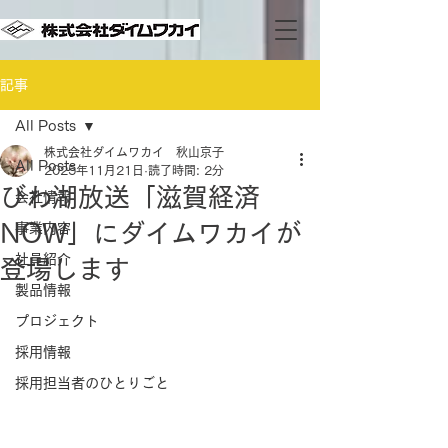
記事
All Posts
株式会社ダイムワカイ 秋山京子
All Posts
2025年11月21日
読了時間: 2分
びわ湖放送「滋賀経済
会社情報
NOW」にダイムワカイが
事業内容
社員紹介
登場します
製品情報
プロジェクト
採用情報
採用担当者のひとりごと